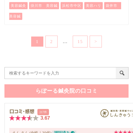
美容鍼灸
掛川市 美容鍼
浜松市中区
美容ハリ
袋井市
美容鍼
…
1
2
15
>
らぽーる鍼灸院の口コミ