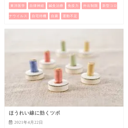
東洋医学
自律神経
鍼灸治療
免疫力
外出制限
新型コロ
ナウイルス
自宅待機
自粛
運動不足
ほうれい線に効くツボ
2021年4月22日