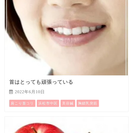
首はとっても頑張っている
2022年6月10日
肩こり首コリ
浜松市中区
美容鍼
胸鎖乳突筋