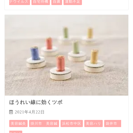
ナウイルス
自宅待機
自粛
運動不足
ほうれい線に効くツボ
2021年4月22日
美容鍼灸
掛川市 美容鍼
浜松市中区
美容ハリ
袋井市