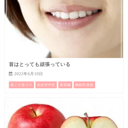
首はとっても頑張っている
2022年6月10日
肩こり首コリ
浜松市中区
美容鍼
胸鎖乳突筋