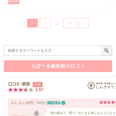
美容鍼
…
1
2
15
>
らぽーる鍼灸院の口コミ