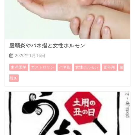
腱鞘炎やバネ指と女性ホルモン
2020年1月16日
東洋医学
エストロゲン
バネ指
女性ホルモン
更年期
腱
鞘炎