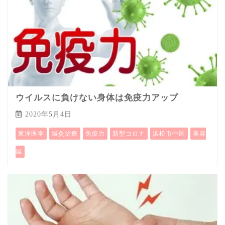
ウイルスに負けない身体は免疫力アップ
2020年5月4日
東洋医学
鍼灸治療
免疫力
新型コロナ
浜松市中区
美容
鍼