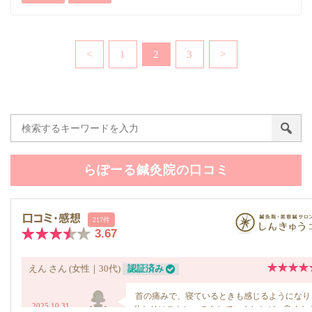
<
1
2
3
>
らぽーる鍼灸院の口コミ