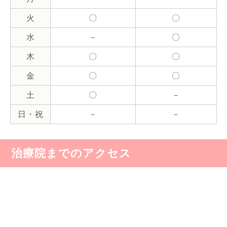
火
〇
〇
水
－
〇
木
〇
〇
金
〇
〇
土
〇
－
日・祝
－
－
治療院までのアクセス