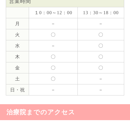
営業時間
１0：00～12：00
13：30～18：00
月
－
－
火
〇
〇
水
－
〇
木
〇
〇
金
〇
〇
土
〇
－
日・祝
－
－
治療院までのアクセス