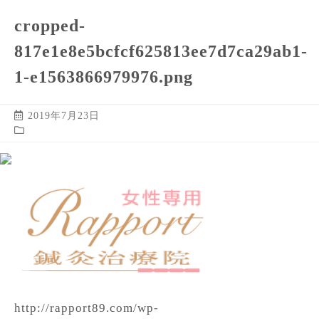
cropped-
817e1e8e5bcfcf625813ee7d7ca29ab1-
1-e1563866979976.png
2019年7月23日
http://rapport89.com/wp-