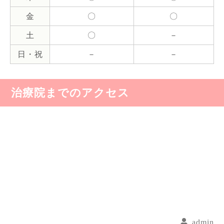
金
〇
〇
土
〇
－
日・祝
－
－
治療院までのアクセス
admin