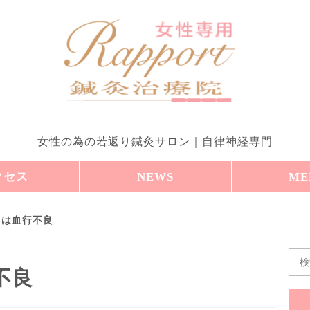
女性の為の若返り鍼灸サロン｜自律神経専門
クセス
NEWS
ME
因は血行不良
不良