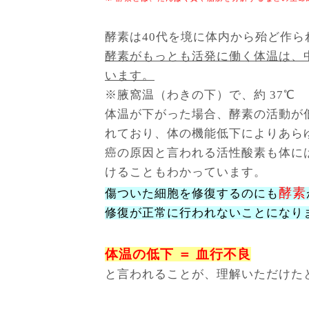
酵素は40代を境に体内から殆ど作
酵素がもっとも活発に働く体温は、中
います。
※腋窩温（わきの下）で、約 37℃
体温が下がった場合、酵素の活動が
れており、体の機能低下によりあら
癌の原因と言われる活性酸素も体に
けることもわかっています。
酵素
傷ついた細胞を修復するのにも
修復が正常に行われないことになり
体温の低下 ＝ 血行不良
と言われることが、理解いただけた