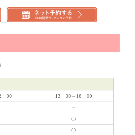
2
2：00
13：30～18：00
－
〇
〇