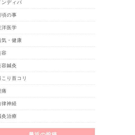
インディバ
日頃の事
東洋医学
病気・健康
美容
美容鍼灸
肩こり首コリ
腰痛
自律神経
鍼灸治療
最近の投稿